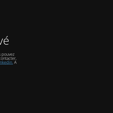
vé
s pouvez
ontacter,
inkedin.
A